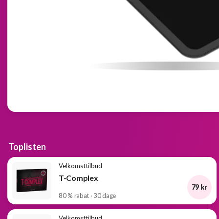
Toplisten
Velkomsttilbud
T-Complex
79 kr
80 % rabat · 30 dage
Velkomsttilbud