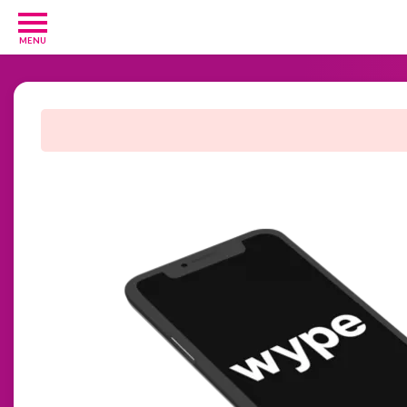
MENU
Diverse
3
Kosttilskud
20
Underholdning
3
Undertøj
2
GRATIS
velkomsttilbud