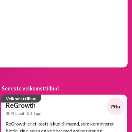
Seneste velkomsttilbud
Velkomsttilbud
ReGrowth
79 kr
80 % rabat · 30 dage
-80%
ReGrowth er et kosttilskud til mænd, som kombinerer
biotin, zink, selen og kobber med aminosyrer og