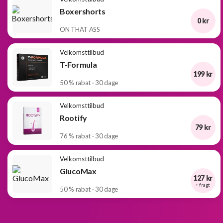
Boxershorts
0 kr
ON THAT ASS
Velkomsttilbud
T-Formula
199 kr
50 % rabat · 30 dage
Velkomsttilbud
Rootify
79 kr
76 % rabat · 30 dage
Velkomsttilbud
GlucoMax
127 kr
+ fragt
50 % rabat · 30 dage