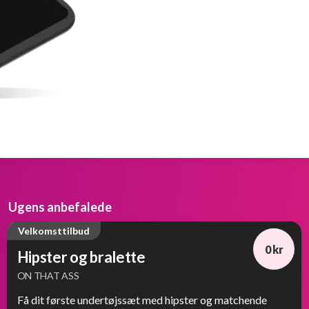
Ugens anbefalede
Velkomsttilbud
0 kr
Hipster og bralette
ON THAT ASS
Få dit første undertøjssæt med hipster og matchende