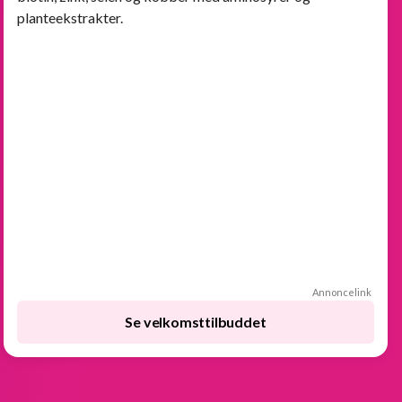
planteekstrakter.
Annoncelink
Se velkomsttilbuddet