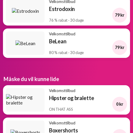
Velkomsttilbud
Estrodoxin
79 kr
76 % rabat · 30 dage
Velkomsttilbud
BeLean
79 kr
80 % rabat · 30 dage
Måske du vil kunne lide
Velkomsttilbud
Hipster og bralette
0 kr
ON THAT ASS
Velkomsttilbud
Boxershorts