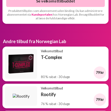
Se velkomsttilbuddet
Produktet tilbydes som abonnement uden binding. Du kan administrere
abonnementet via
Kundeportalen
hos Norwegian Lab. Besøg tilbuddet for
at læse de fuldstændige vilkår.
Andre tilbud fra Norwegian Lab
Velkomsttilbud
T-Complex
79 kr
80 % rabat · 30 dage
Velkomsttilbud
Rootify
79 kr
76 % rabat · 30 dage