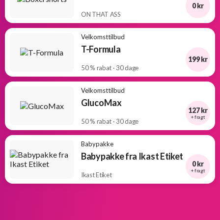
0 kr
ON THAT ASS
Velkomsttilbud
T-Formula
199 kr
50 % rabat · 30 dage
Velkomsttilbud
GlucoMax
127 kr
+ fragt
50 % rabat · 30 dage
Babypakke
Babypakke fra Ikast Etiket
0 kr
+ fragt
Ikast Etiket