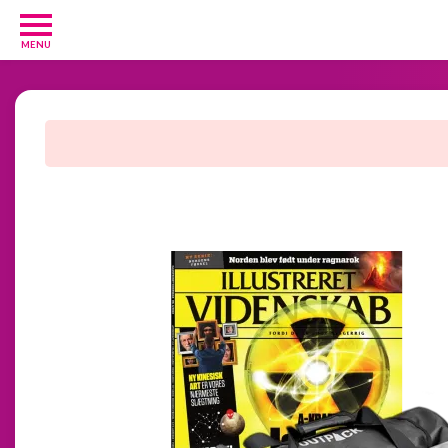
MENU
Diverse
3
Kosttilskud
20
Underholdning
3
Undertøj
2
GRATIS
velkomsttilbud