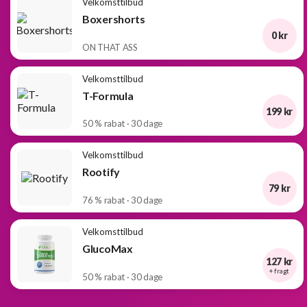
Velkomsttilbud
Boxershorts
0 kr
ON THAT ASS
Velkomsttilbud
T-Formula
199 kr
50 % rabat · 30 dage
Velkomsttilbud
Rootify
79 kr
76 % rabat · 30 dage
Velkomsttilbud
GlucoMax
127 kr
+ fragt
50 % rabat · 30 dage