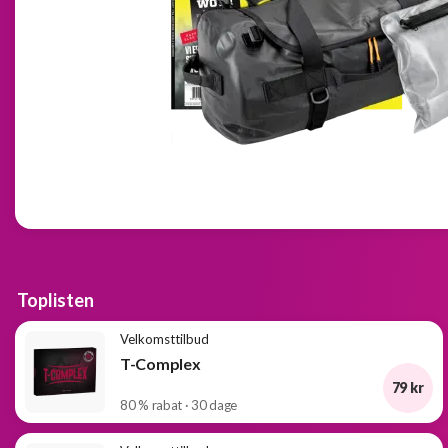
Toplisten
Velkomsttilbud
T-Complex
79 kr
80 % rabat · 30 dage