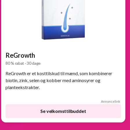
ReGrowth
80 % rabat · 30 dage
ReGrowth er et kosttilskud til mænd, som kombinerer
biotin, zink, selen og kobber med aminosyrer og
planteekstrakter.
Annoncelink
Se velkomsttilbuddet