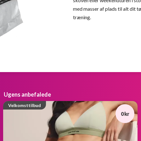
skoven eller weekendturen i sto
med masser af plads til alt dit tø
træning.
Ugens anbefalede
Velkomsttilbud
0 kr