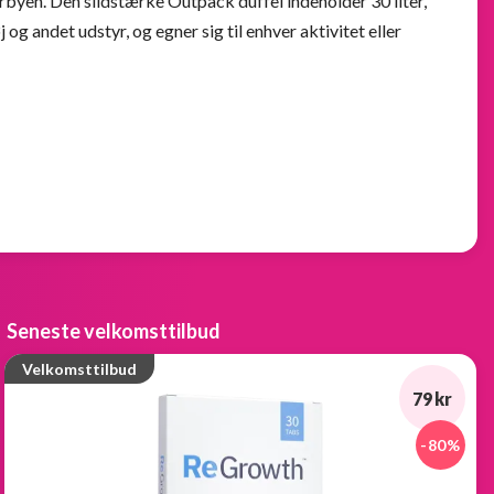
rbyen. Den slidstærke Outpack duffel indeholder 30 liter,
j og andet udstyr, og egner sig til enhver aktivitet eller
Seneste velkomsttilbud
Velkomsttilbud
79 kr
-80%