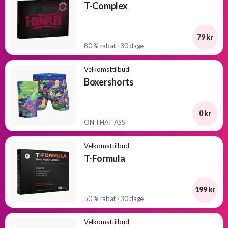
T-Complex
79 kr
80 % rabat · 30 dage
Velkomsttilbud
Boxershorts
0 kr
ON THAT ASS
Velkomsttilbud
T-Formula
199 kr
50 % rabat · 30 dage
Velkomsttilbud