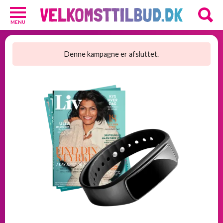
MENU
Diverse
3
Denne kampagne er afsluttet.
Kosttilskud
20
Underholdning
3
Undertøj
2
GRATIS
velkomsttilbud