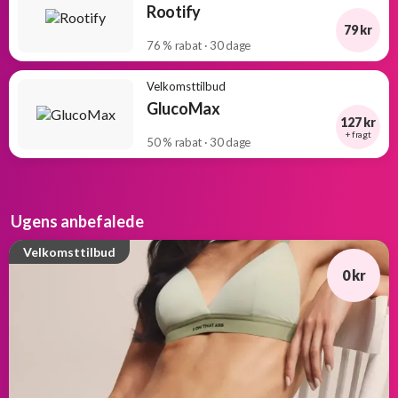
Rootify
79 kr
76 % rabat · 30 dage
Velkomsttilbud
GlucoMax
127 kr
+ fragt
50 % rabat · 30 dage
Ugens anbefalede
Velkomsttilbud
0 kr