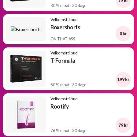
79 kr
80 % rabat · 30 dage
Velkomsttilbud
Boxershorts
0 kr
ON THAT ASS
Velkomsttilbud
T-Formula
199 kr
50 % rabat · 30 dage
Velkomsttilbud
Rootify
79 kr
76 % rabat · 30 dage