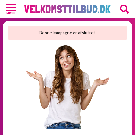
MENU
Diverse
3
Denne kampagne er afsluttet.
Kosttilskud
20
Underholdning
3
Undertøj
2
GRATIS
velkomsttilbud