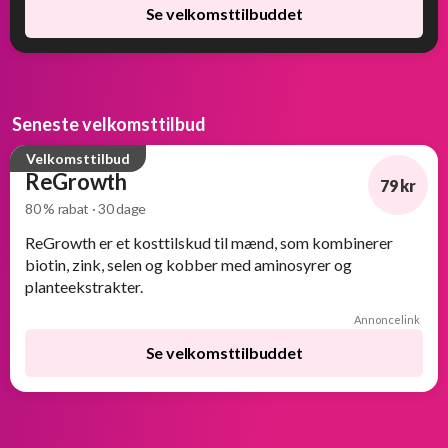
Se velkomsttilbuddet
Seneste velkomsttilbud
Velkomsttilbud
ReGrowth
79 kr
80 % rabat · 30 dage
-80%
ReGrowth er et kosttilskud til mænd, som kombinerer
biotin, zink, selen og kobber med aminosyrer og
planteekstrakter.
Annoncelink
Se velkomsttilbuddet