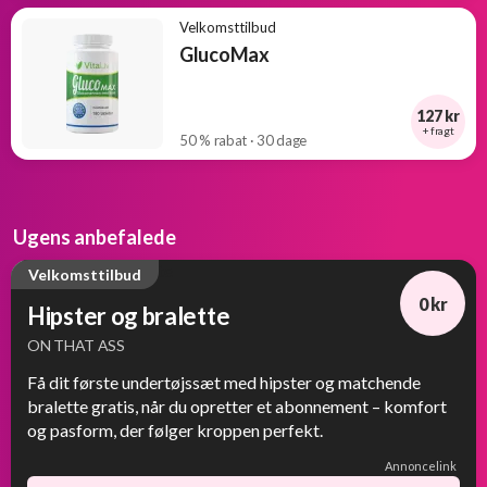
Velkomsttilbud
GlucoMax
127 kr
+ fragt
50 % rabat · 30 dage
Ugens anbefalede
Velkomsttilbud
0 kr
Hipster og bralette
ON THAT ASS
Få dit første undertøjssæt med hipster og matchende
bralette gratis, når du opretter et abonnement – komfort
og pasform, der følger kroppen perfekt.
Annoncelink