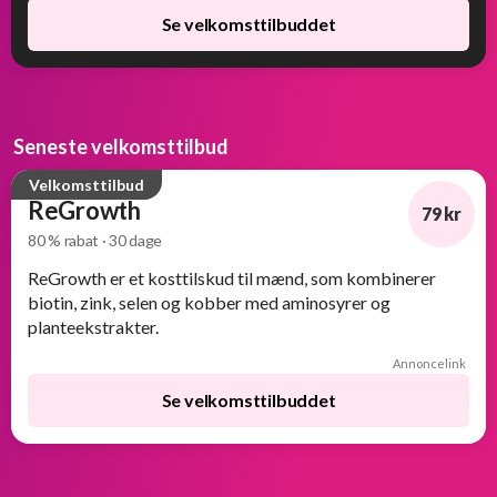
Se velkomsttilbuddet
Seneste velkomsttilbud
Velkomsttilbud
ReGrowth
79 kr
80 % rabat · 30 dage
-80%
ReGrowth er et kosttilskud til mænd, som kombinerer
biotin, zink, selen og kobber med aminosyrer og
planteekstrakter.
Annoncelink
Se velkomsttilbuddet