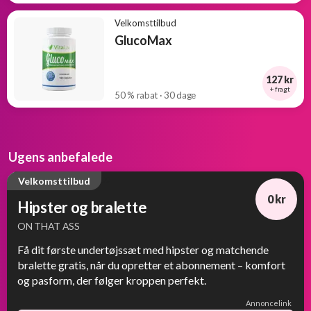
Velkomsttilbud
GlucoMax
127 kr
+ fragt
50 % rabat · 30 dage
Ugens anbefalede
Velkomsttilbud
0 kr
Hipster og bralette
ON THAT ASS
Få dit første undertøjssæt med hipster og matchende
bralette gratis, når du opretter et abonnement – komfort
og pasform, der følger kroppen perfekt.
Annoncelink