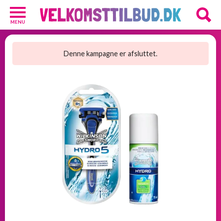
MENU
Diverse
3
Denne kampagne er afsluttet.
Kosttilskud
20
Underholdning
3
Undertøj
2
GRATIS
velkomsttilbud