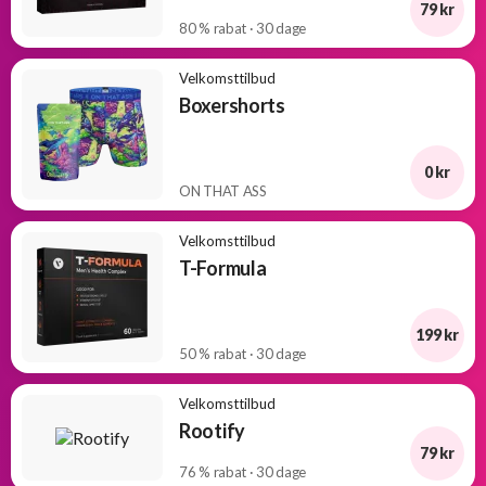
79 kr
80 % rabat · 30 dage
Velkomsttilbud
Boxershorts
0 kr
ON THAT ASS
Velkomsttilbud
T-Formula
199 kr
50 % rabat · 30 dage
Velkomsttilbud
Rootify
79 kr
76 % rabat · 30 dage