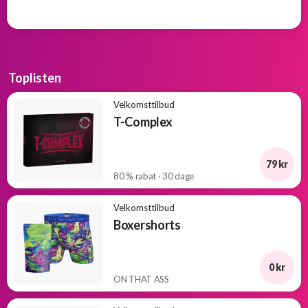
Toplisten
Velkomsttilbud
T-Complex
79 kr
80 % rabat · 30 dage
Velkomsttilbud
Boxershorts
0 kr
ON THAT ASS