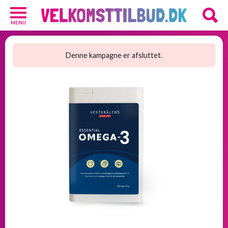
MENU
Diverse
3
Denne kampagne er afsluttet.
Kosttilskud
20
Underholdning
3
Undertøj
2
GRATIS
velkomsttilbud