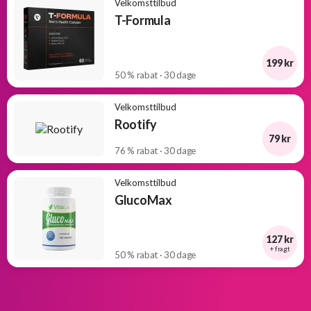
Velkomsttilbud
T-Formula
199 kr
50 % rabat · 30 dage
Velkomsttilbud
Rootify
79 kr
76 % rabat · 30 dage
Velkomsttilbud
GlucoMax
127 kr
+ fragt
50 % rabat · 30 dage