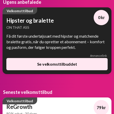
Ugens anbefalede
Velkomsttilbud
0 kr
Hipster og bralette
ON THAT ASS
Få dit første undertøjssæt med hipster og matchende
bralette gratis, når du opretter et abonnement – komfort
og pasform, der følger kroppen perfekt.
Annoncelink
Se velkomsttilbuddet
Seneste velkomsttilbud
Velkomsttilbud
ReGrowth
79 kr
80 % rabat · 30 dage