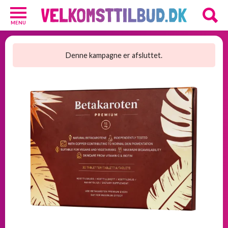
MENU
Diverse
3
Denne kampagne er afsluttet.
Kosttilskud
20
Underholdning
3
Undertøj
2
GRATIS
velkomsttilbud