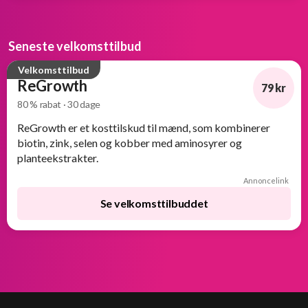
Seneste velkomsttilbud
Velkomsttilbud
ReGrowth
79 kr
80 % rabat · 30 dage
-80%
ReGrowth er et kosttilskud til mænd, som kombinerer
biotin, zink, selen og kobber med aminosyrer og
planteekstrakter.
Annoncelink
Se velkomsttilbuddet