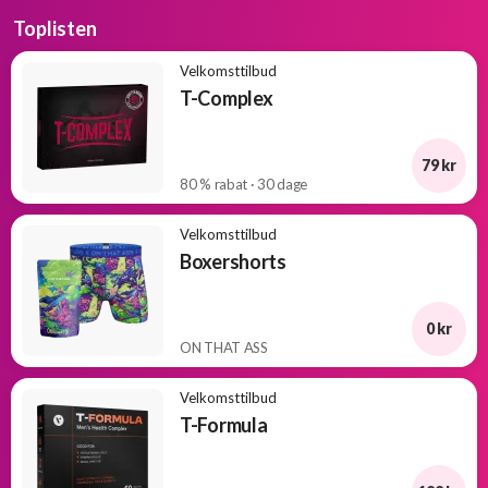
Toplisten
Velkomsttilbud
T-Complex
79 kr
80 % rabat · 30 dage
Velkomsttilbud
Boxershorts
0 kr
ON THAT ASS
Velkomsttilbud
T-Formula