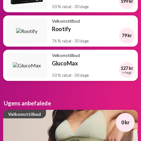
199 kr
50 % rabat · 30 dage
Velkomsttilbud
Rootify
79 kr
76 % rabat · 30 dage
Velkomsttilbud
GlucoMax
127 kr
+ fragt
50 % rabat · 30 dage
Ugens anbefalede
Velkomsttilbud
0 kr