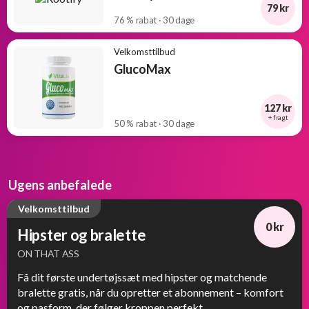
79 kr
76 % rabat · 30 dage
Velkomsttilbud
GlucoMax
127 kr
+ fragt
50 % rabat · 30 dage
Ugens anbefalede
Velkomsttilbud
0 kr
Hipster og bralette
ON THAT ASS
Få dit første undertøjssæt med hipster og matchende
bralette gratis, når du opretter et abonnement – komfort
og pasform, der følger kroppen perfekt.