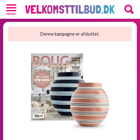
MENU
Diverse
3
Denne kampagne er afsluttet.
Kosttilskud
20
Underholdning
3
Undertøj
2
GRATIS
velkomsttilbud