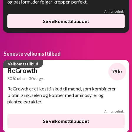
og pasform, der følger kroppen perfekt.
Annoncelink
Se velkomsttilbuddet
Seneste velkomsttilbud
Velkomsttilbud
ReGrowth
79 kr
80 % rabat · 30 dage
-80%
ReGrowth er et kosttilskud til mænd, som kombinerer
biotin, zink, selen og kobber med aminosyrer og
planteekstrakter.
Annoncelink
Se velkomsttilbuddet