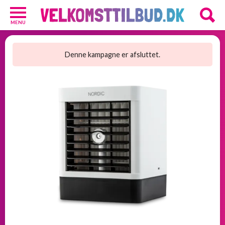
MENU
Diverse
3
Denne kampagne er afsluttet.
Kosttilskud
20
Underholdning
3
Undertøj
2
GRATIS
velkomsttilbud