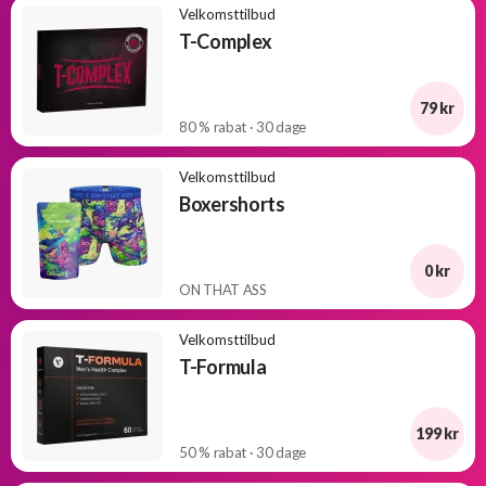
Velkomsttilbud
T-Complex
79 kr
80 % rabat · 30 dage
Velkomsttilbud
Boxershorts
0 kr
ON THAT ASS
Velkomsttilbud
T-Formula
199 kr
50 % rabat · 30 dage