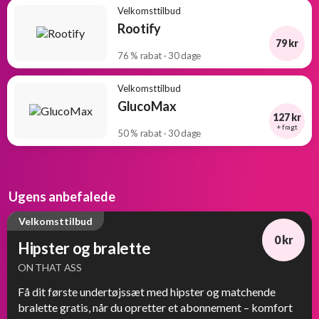
Velkomsttilbud
Rootify
79 kr
76 % rabat · 30 dage
Velkomsttilbud
GlucoMax
127 kr
+ fragt
50 % rabat · 30 dage
Ugens anbefalede
Velkomsttilbud
0 kr
Hipster og bralette
ON THAT ASS
Få dit første undertøjssæt med hipster og matchende
bralette gratis, når du opretter et abonnement – komfort