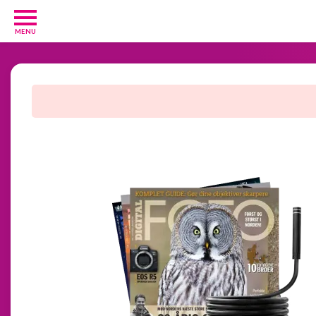
MENU
Diverse
3
Kosttilskud
20
Underholdning
3
Undertøj
2
GRATIS
velkomsttilbud