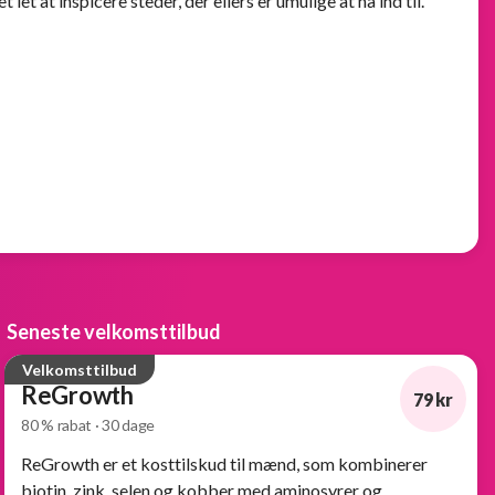
et at inspicere steder, der ellers er umulige at nå ind til.
Seneste velkomsttilbud
Velkomsttilbud
ReGrowth
79 kr
80 % rabat · 30 dage
-80%
ReGrowth er et kosttilskud til mænd, som kombinerer
biotin, zink, selen og kobber med aminosyrer og