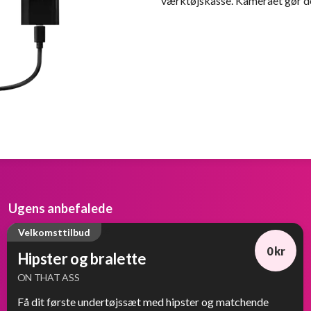
værktøjskasse. Kameraet gør det l
Ugens anbefalede
Velkomsttilbud
0 kr
Hipster og bralette
ON THAT ASS
Få dit første undertøjssæt med hipster og matchende