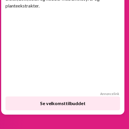
planteekstrakter.
Annoncelink
Se velkomsttilbuddet