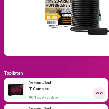
Toplisten
Velkomsttilbud
T-Complex
79 kr
80 % rabat · 30 dage
Velkomsttilbud