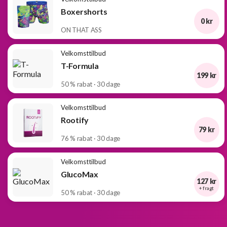
Boxershorts
0 kr
ON THAT ASS
Velkomsttilbud
T-Formula
199 kr
50 % rabat · 30 dage
Velkomsttilbud
Rootify
79 kr
76 % rabat · 30 dage
Velkomsttilbud
GlucoMax
127 kr
+ fragt
50 % rabat · 30 dage