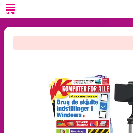
MENU
Diverse
3
Kosttilskud
20
Underholdning
3
Undertøj
2
GRATIS
velkomsttilbud