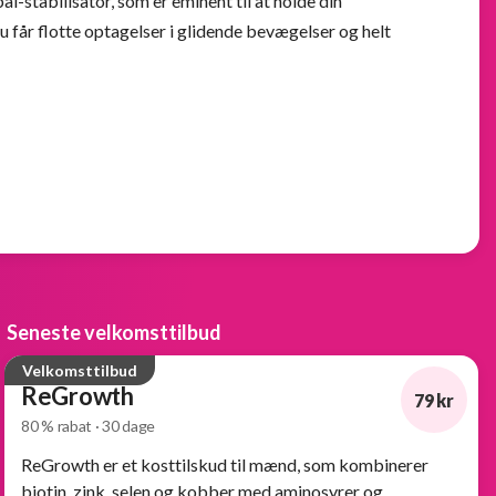
-stabilisator, som er eminent til at holde din
Du får flotte optagelser i glidende bevægelser og helt
Seneste velkomsttilbud
Velkomsttilbud
ReGrowth
79 kr
80 % rabat · 30 dage
-80%
ReGrowth er et kosttilskud til mænd, som kombinerer
biotin, zink, selen og kobber med aminosyrer og