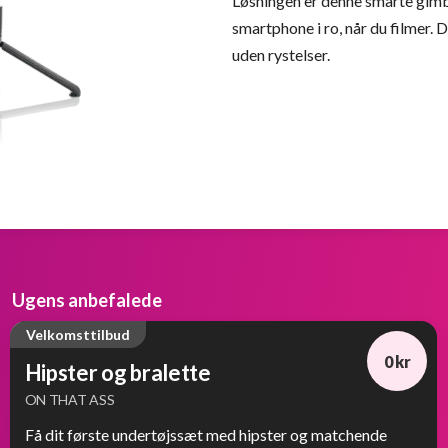
Løsningen er denne smarte gimbal
smartphone i ro, når du filmer. 
uden rystelser.
Ugens anbefalede
Velkomsttilbud
0 kr
Hipster og bralette
ON THAT ASS
Få dit første undertøjssæt med hipster og matchende