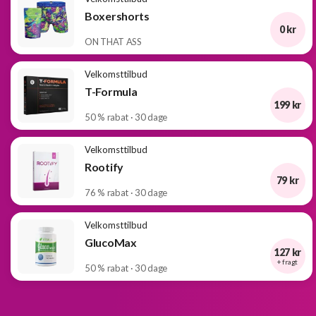
Boxershorts
0 kr
ON THAT ASS
Velkomsttilbud
T-Formula
199 kr
50 % rabat · 30 dage
Velkomsttilbud
Rootify
79 kr
76 % rabat · 30 dage
Velkomsttilbud
GlucoMax
127 kr
+ fragt
50 % rabat · 30 dage