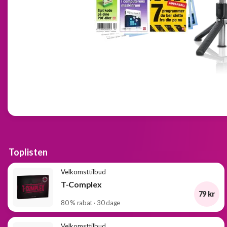
Toplisten
Velkomsttilbud
T-Complex
79 kr
80 % rabat · 30 dage
Velkomsttilbud