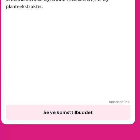
planteekstrakter.
Annoncelink
Se velkomsttilbuddet