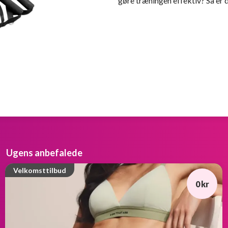
gøre træningen effektiv? Så er d
Ugens anbefalede
Velkomsttilbud
0 kr