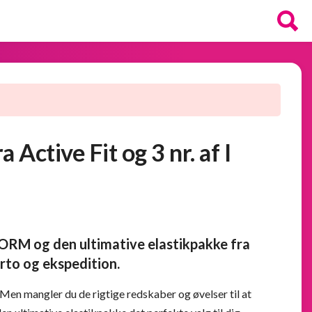
 Active Fit og 3 nr. af I
FORM og den ultimative elastikpakke fra
orto og ekspedition.
en mangler du de rigtige redskaber og øvelser til at