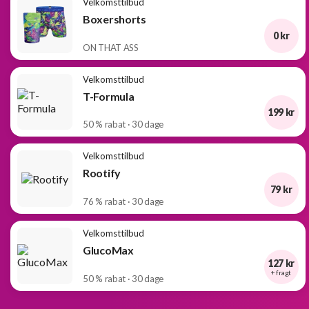
Velkomsttilbud
Boxershorts
0 kr
ON THAT ASS
Velkomsttilbud
T-Formula
199 kr
50 % rabat · 30 dage
Velkomsttilbud
Rootify
79 kr
76 % rabat · 30 dage
Velkomsttilbud
GlucoMax
127 kr
+ fragt
50 % rabat · 30 dage