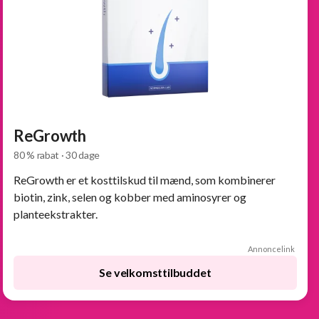
ReGrowth
80 % rabat · 30 dage
ReGrowth er et kosttilskud til mænd, som kombinerer
biotin, zink, selen og kobber med aminosyrer og
planteekstrakter.
Annoncelink
Se velkomsttilbuddet