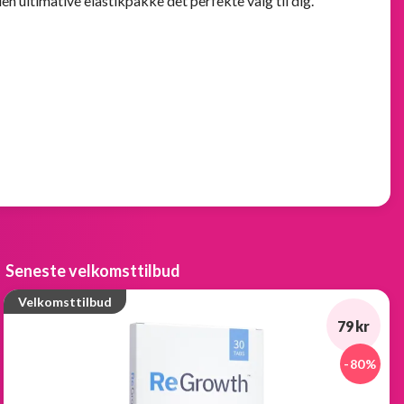
en ultimative elastikpakke det perfekte valg til dig.
Seneste velkomsttilbud
Velkomsttilbud
79 kr
-80%