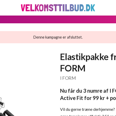
Denne kampagne er afsluttet.
Elastikpakke fra
FORM
I FORM
Nu får du 3 numre af I 
Active Fit for 99 kr + p
Vil du gerne træne derhjemme? M