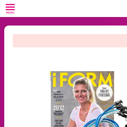
MENU
Diverse
3
Kosttilskud
20
Underholdning
3
Undertøj
2
GRATIS
velkomsttilbud