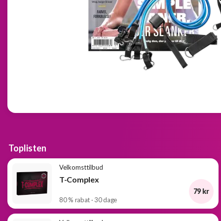
Toplisten
Velkomsttilbud
T-Complex
79 kr
80 % rabat · 30 dage