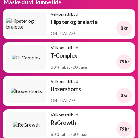
Måske du vil kunne lide
Velkomsttilbud
Hipster og bralette
0 kr
ON THAT ASS
Velkomsttilbud
T-Complex
79 kr
80 % rabat · 30 dage
Velkomsttilbud
Boxershorts
0 kr
ON THAT ASS
Velkomsttilbud
ReGrowth
79 kr
80 % rabat · 30 dage