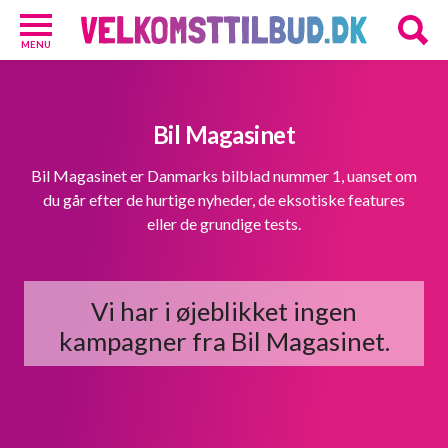
MENU
Diverse
3
Kosttilskud
Bil Magasinet
20
Underholdning
Bil Magasinet er Danmarks bilblad nummer 1, uanset om
3
du går efter de hurtige nyheder, de eksotiske features
Undertøj
eller de grundige tests.
2
GRATIS
Vi har i øjeblikket ingen
velkomsttilbud
kampagner fra Bil Magasinet.