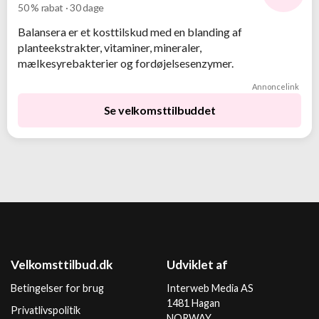
50 % rabat · 30 dage
-50%
Balansera er et kosttilskud med en blanding af
planteekstrakter, vitaminer, mineraler,
mælkesyrebakterier og fordøjelsesenzymer.
Annoncelink
Se velkomsttilbuddet
Velkomsttilbud.dk
Udviklet af
Betingelser for brug
Interweb Media AS
1481 Hagan
Privatlivspolitik
NORWAY