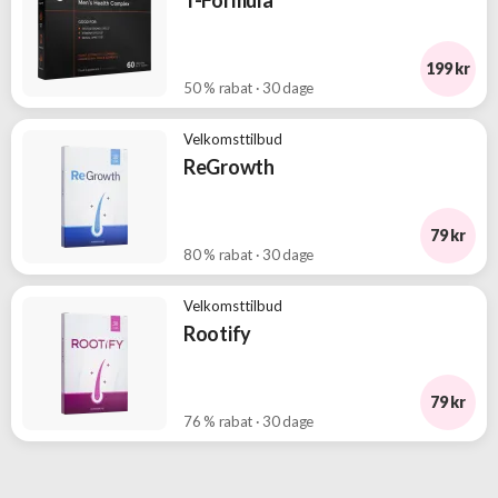
T-Formula
199 kr
50 % rabat · 30 dage
Velkomsttilbud
ReGrowth
79 kr
80 % rabat · 30 dage
Velkomsttilbud
Rootify
79 kr
76 % rabat · 30 dage