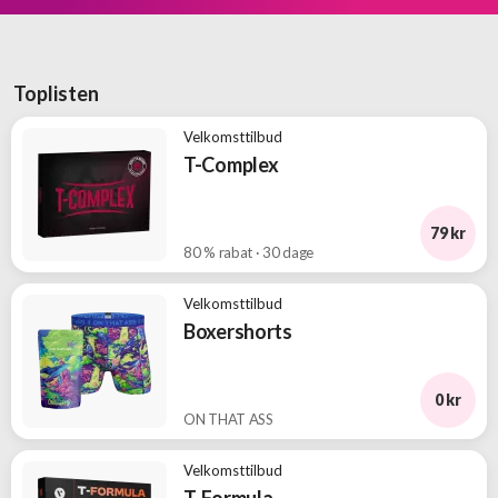
Toplisten
Velkomsttilbud
T-Complex
79 kr
80 % rabat · 30 dage
Velkomsttilbud
Boxershorts
0 kr
ON THAT ASS
Velkomsttilbud